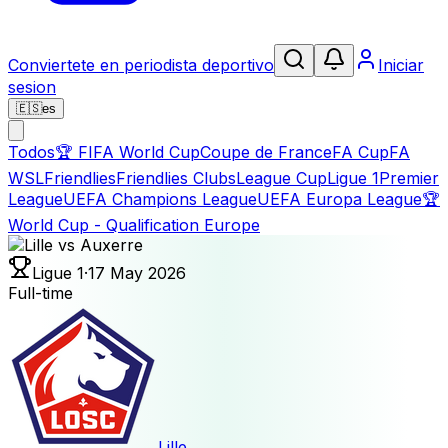
Conviertete en periodista deportivo
Iniciar
sesion
🇪🇸
es
Todos
🏆
FIFA World Cup
Coupe de France
FA Cup
FA
WSL
Friendlies
Friendlies Clubs
League Cup
Ligue 1
Premier
League
UEFA Champions League
UEFA Europa League
🏆
World Cup - Qualification Europe
Ligue 1
·
17 May 2026
Full-time
Lille