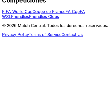
Competiciones
FIFA World Cup
Coupe de France
FA Cup
FA
WSL
Friendlies
Friendlies Clubs
©
2026
Match Central.
Todos los derechos reservados.
Privacy Policy
Terms of Service
Contact Us