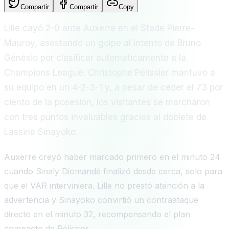
Compartir
Compartir
Copy
Lille cayó 2-0 ante Auxerre en el Stade Pierre-
Mauroy, asestando un golpe al intento de Bruno
Génésio por clasificar automáticamente a la
Champions League. Christophe Pélissier mantuvo a
su equipo en un 4-2-3-1 y, a pesar de ceder el 73 por
ciento de la posesión, los visitantes se marcharon
con tres puntos invaluables gracias al doblete de
Lassine Sinayoko.
Auxerre creyó haber marcado primero en el minuto 24
cuando Sinaly Diomandé finalizó desde cerca, solo para
que el VAR interviniera. Lille no prestó atención a la
advertencia y Sinayoko convirtió un contraataque
directo en el minuto 32, recompensando el plan
compacto de Pélissier.