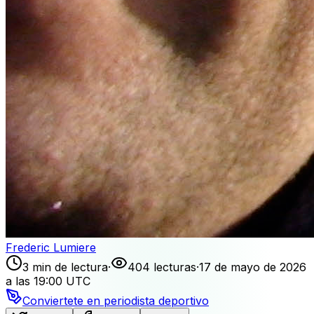
Frederic Lumiere
3 min de lectura
·
404 lecturas
·
17 de mayo de 2026
a las 19:00 UTC
Conviertete en periodista deportivo