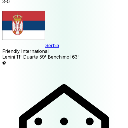
3
-
0
Serbia
Friendly International
Lenini
11'
Duarte
59'
Benchimol
63'
⚽