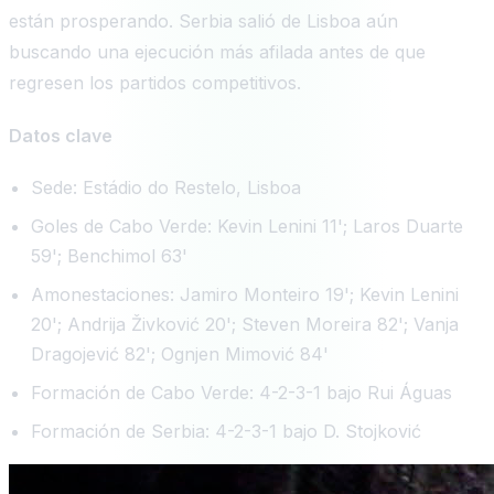
están prosperando. Serbia salió de Lisboa aún
buscando una ejecución más afilada antes de que
regresen los partidos competitivos.
Datos clave
Sede: Estádio do Restelo, Lisboa
Goles de Cabo Verde: Kevin Lenini 11'; Laros Duarte
59'; Benchimol 63'
Amonestaciones: Jamiro Monteiro 19'; Kevin Lenini
20'; Andrija Živković 20'; Steven Moreira 82'; Vanja
Dragojević 82'; Ognjen Mimović 84'
Formación de Cabo Verde: 4-2-3-1 bajo Rui Águas
Formación de Serbia: 4-2-3-1 bajo D. Stojković