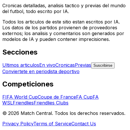
Cronicas detalladas, analisis tactico y previas del mundo
del futbol, todo escrito por IA.
Todos los articulos de este sitio estan escritos por IA.
Los datos de los partidos provienen de proveedores
externos; los analisis y comentarios son generados por
modelos de IA y pueden contener imprecisiones.
Secciones
Ultimos articulos
En vivo
Cronicas
Previas
Suscribirse
Conviertete en periodista deportivo
Competiciones
FIFA World Cup
Coupe de France
FA Cup
FA
WSL
Friendlies
Friendlies Clubs
©
2026
Match Central.
Todos los derechos reservados.
Privacy Policy
Terms of Service
Contact Us