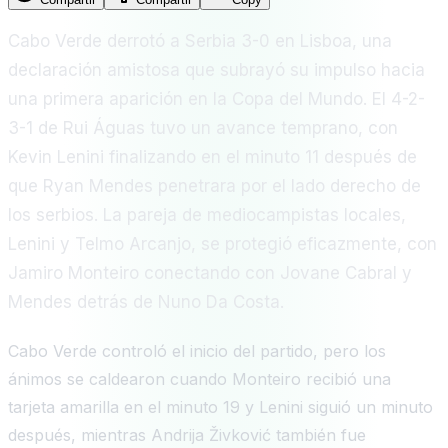
Cabo Verde derrotó a Serbia 3-0 en Lisboa, una
declaración amistosa que subrayó su impulso hacia
una primera aparición en la Copa del Mundo. El 4-2-
3-1 de Rui Águas tuvo un avance temprano, con
Kevin Lenini finalizando en el minuto 11 después de
que Ryan Mendes penetrara por el lado derecho de
los serbios. La pareja de mediocampistas locales,
Lenini y Telmo Arcanjo, se protegió eficazmente, con
Jamiro Monteiro conectando con Jovane Cabral y
Mendes detrás de Nuno Da Costa.
Cabo Verde controló el inicio del partido, pero los
ánimos se caldearon cuando Monteiro recibió una
tarjeta amarilla en el minuto 19 y Lenini siguió un minuto
después, mientras Andrija Živković también fue