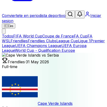
Conviertete en periodista deportivo
Iniciar
sesion
🇪🇸
es
Todos
FIFA World Cup
Coupe de France
FA Cup
FA
WSL
Friendlies
Friendlies Clubs
League Cup
Ligue 1
Premier
League
UEFA Champions League
UEFA Europa
League
World Cup - Qualification Europe
Friendlies
·
31 May 2026
Full-time
Cape Verde Islands