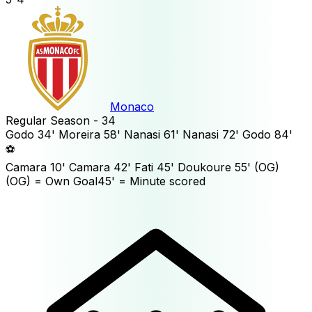
Monaco
Regular Season - 34
Godo
34'
Moreira
58'
Nanasi
61'
Nanasi
72'
Godo
84'
⚽
Camara
10'
Camara
42'
Fati
45'
Doukoure
55'
(OG)
(OG)
= Own Goal
45'
= Minute scored