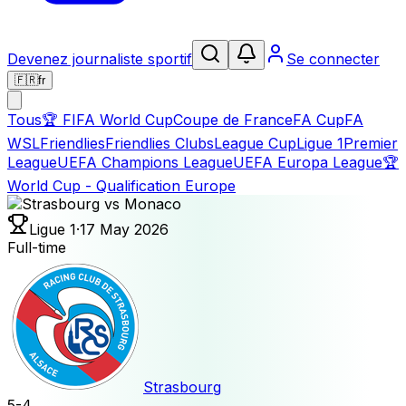
Devenez journaliste sportif
Se connecter
🇫🇷
fr
Tous
🏆
FIFA World Cup
Coupe de France
FA Cup
FA
WSL
Friendlies
Friendlies Clubs
League Cup
Ligue 1
Premier
League
UEFA Champions League
UEFA Europa League
🏆
World Cup - Qualification Europe
Ligue 1
·
17 May 2026
Full-time
Strasbourg
5
-
4