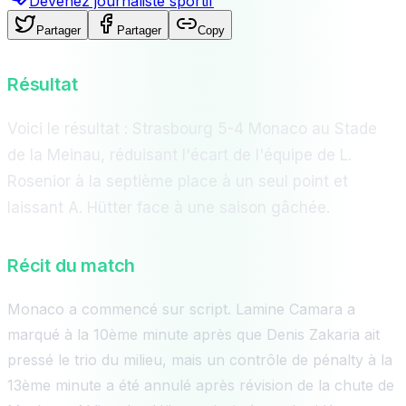
Devenez journaliste sportif
Partager
Partager
Copy
Résultat
Voici le résultat : Strasbourg 5-4 Monaco au Stade
de la Meinau, réduisant l'écart de l'équipe de L.
Rosenior à la septième place à un seul point et
laissant A. Hütter face à une saison gâchée.
Récit du match
Monaco a commencé sur script. Lamine Camara a
marqué à la 10ème minute après que Denis Zakaria ait
pressé le trio du milieu, mais un contrôle de pénalty à la
13ème minute a été annulé après révision de la chute de