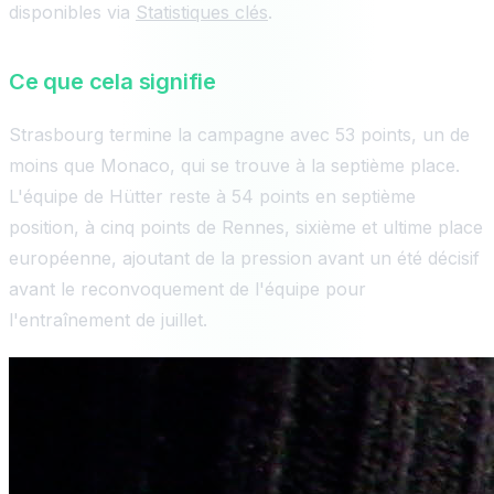
disponibles via
Statistiques clés
.
Ce que cela signifie
Strasbourg termine la campagne avec 53 points, un de
moins que Monaco, qui se trouve à la septième place.
L'équipe de Hütter reste à 54 points en septième
position, à cinq points de Rennes, sixième et ultime place
européenne, ajoutant de la pression avant un été décisif
avant le reconvoquement de l'équipe pour
l'entraînement de juillet.