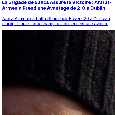
La Brigade de Bancs Assure la Victoire : Ararat-
Armenia Prend une Avantage de 2-0 à Dublin
AraratArmenia a battu Shamrock Rovers 20 à Yerevan
mardi, donnant aux champions arméniens une avance
de deux buts avant le match retour du d...