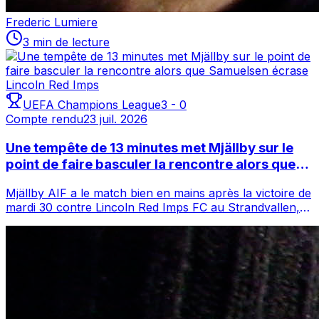
Frederic Lumiere
3 min de lecture
UEFA Champions League
3
-
0
Compte rendu
23 juil. 2026
Une tempête de 13 minutes met Mjällby sur le
point de faire basculer la rencontre alors que
Samuelsen écrase Lincoln Red Imps
Mjällby AIF a le match bien en mains après la victoire de
mardi 30 contre Lincoln Red Imps FC au Strandvallen,
un résultat qui, même deux jo...