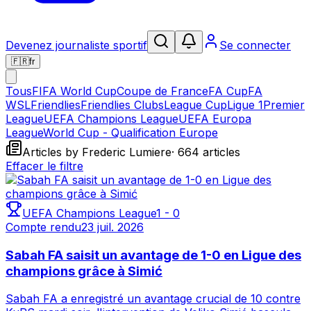
Devenez journaliste sportif
Se connecter
🇫🇷
fr
Tous
FIFA World Cup
Coupe de France
FA Cup
FA
WSL
Friendlies
Friendlies Clubs
League Cup
Ligue 1
Premier
League
UEFA Champions League
UEFA Europa
League
World Cup - Qualification Europe
Articles by Frederic Lumiere
·
664
article
s
Effacer le filtre
UEFA Champions League
1
-
0
Compte rendu
23 juil. 2026
Sabah FA saisit un avantage de 1-0 en Ligue des
champions grâce à Simić
Sabah FA a enregistré un avantage crucial de 10 contre