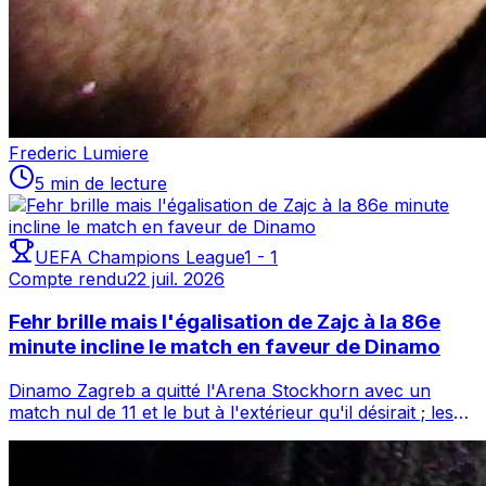
Frederic Lumiere
5 min de lecture
UEFA Champions League
1
-
1
Compte rendu
22 juil. 2026
Fehr brille mais l'égalisation de Zajc à la 86e
minute incline le match en faveur de Dinamo
Dinamo Zagreb a quitté l'Arena Stockhorn avec un
match nul de 11 et le but à l'extérieur qu'il désirait ; les
champions croates ont sauvé l'...