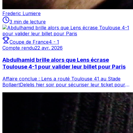
Frederic Lumiere
3 min de lecture
Coupe de France
4
-
1
Compte rendu
22 avr. 2026
Abdulhamid brille alors que Lens écrase
Toulouse 4-1 pour valider leur billet pour Paris
Affaire conclue : Lens a routé Toulouse 41 au Stade
BollaertDelelis hier soir pour sécuriser leur ticket pour la
finale de la Coupe de Franc...