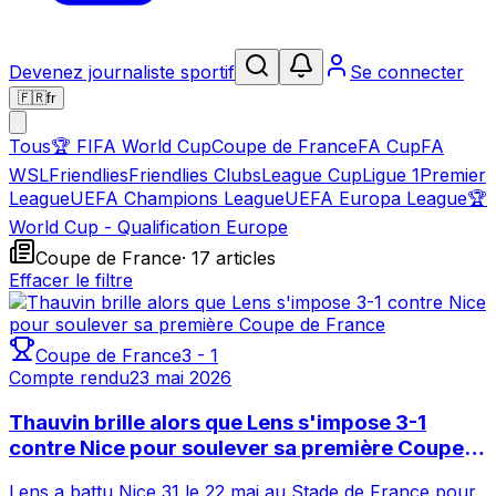
Devenez journaliste sportif
Se connecter
🇫🇷
fr
Tous
🏆
FIFA World Cup
Coupe de France
FA Cup
FA
WSL
Friendlies
Friendlies Clubs
League Cup
Ligue 1
Premier
League
UEFA Champions League
UEFA Europa League
🏆
World Cup - Qualification Europe
Coupe de France
·
17
article
s
Effacer le filtre
Coupe de France
3
-
1
Compte rendu
23 mai 2026
Thauvin brille alors que Lens s'impose 3-1
contre Nice pour soulever sa première Coupe
de France
Lens a battu Nice 31 le 22 mai au Stade de France pour