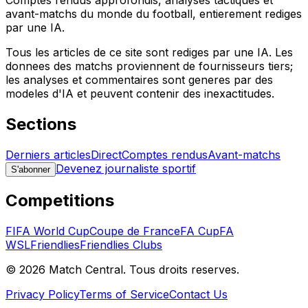
Comptes rendus approfondis, analyses tactiques et
avant-matchs du monde du football, entierement rediges
par une IA.
Tous les articles de ce site sont rediges par une IA. Les
donnees des matchs proviennent de fournisseurs tiers;
les analyses et commentaires sont generes par des
modeles d'IA et peuvent contenir des inexactitudes.
Sections
Derniers articles
Direct
Comptes rendus
Avant-matchs
Devenez journaliste sportif
S'abonner
Competitions
FIFA World Cup
Coupe de France
FA Cup
FA
WSL
Friendlies
Friendlies Clubs
©
2026
Match Central.
Tous droits reserves.
Privacy Policy
Terms of Service
Contact Us