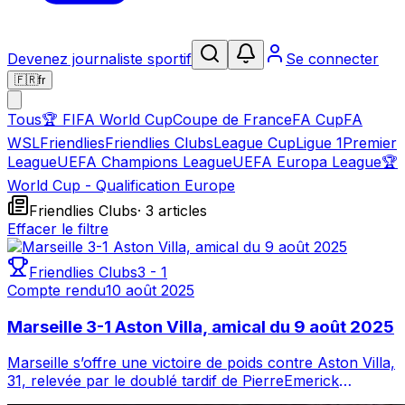
Devenez journaliste sportif
Se connecter
🇫🇷
fr
Tous
🏆
FIFA World Cup
Coupe de France
FA Cup
FA
WSL
Friendlies
Friendlies Clubs
League Cup
Ligue 1
Premier
League
UEFA Champions League
UEFA Europa League
🏆
World Cup - Qualification Europe
Friendlies Clubs
·
3
article
s
Effacer le filtre
Friendlies Clubs
3
-
1
Compte rendu
10 août 2025
Marseille 3-1 Aston Villa, amical du 9 août 2025
Marseille s’offre une victoire de poids contre Aston Villa,
31, relevée par le doublé tardif de PierreEmerick
Aubameyang. À moins d’une sema...