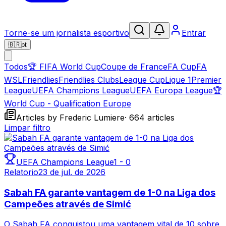
Torne-se um jornalista esportivo
Entrar
🇧🇷
pt
Todos
🏆
FIFA World Cup
Coupe de France
FA Cup
FA
WSL
Friendlies
Friendlies Clubs
League Cup
Ligue 1
Premier
League
UEFA Champions League
UEFA Europa League
🏆
World Cup - Qualification Europe
Articles by Frederic Lumiere
·
664
article
s
Limpar filtro
UEFA Champions League
1
-
0
Relatorio
23 de jul. de 2026
Sabah FA garante vantagem de 1-0 na Liga dos
Campeões através de Simić
O Sabah FA conquistou uma vantagem vital de 10 sobre