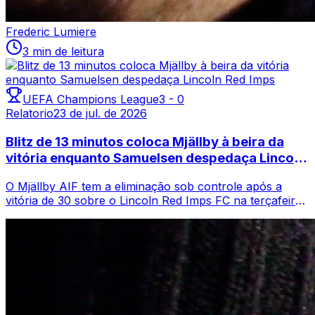
Frederic Lumiere
3 min de leitura
UEFA Champions League
3
-
0
Relatorio
23 de jul. de 2026
Blitz de 13 minutos coloca Mjällby à beira da
vitória enquanto Samuelsen despedaça Lincoln
Red Imps
O Mjällby AIF tem a eliminação sob controle após a
vitória de 30 sobre o Lincoln Red Imps FC na terçafeira,
em Strandvallen, um resultado de...