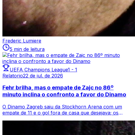
Frederic Lumiere
5 min de leitura
UEFA Champions League
1
-
1
Relatorio
22 de jul. de 2026
Fehr brilha, mas o empate de Zajc no 86º
minuto inclina o confronto a favor do Dinamo
O Dinamo Zagreb saiu da Stockhorn Arena com um
empate de 11 e o gol fora de casa que desejava; os
campeões croatas buscaram a igualdade atra...