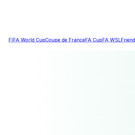
FIFA World Cup
Coupe de France
FA Cup
FA WSL
Friend