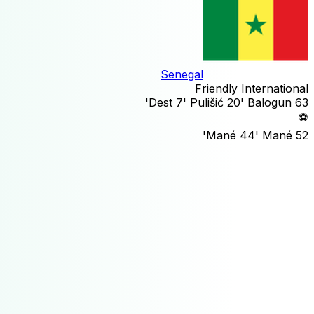
Senegal
Friendly International
Dest
7'
Pulišić
20'
Balogun
63'
⚽
Mané
44'
Mané
52'