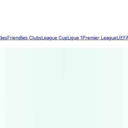
lies
Friendlies Clubs
League Cup
Ligue 1
Premier League
UEFA