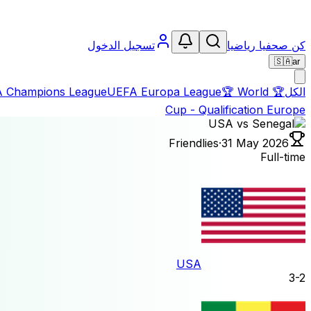
كن صحفيا رياضيا
تسجيل الدخول
🇸🇦
ar
الكل
🏆
World
🏆
UEFA Europa League
 Champions League
Cup - Qualification Europe
Friendlies
·
31 May 2026
Full-time
USA
3
-
2