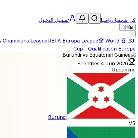
كن صحفيا رياضيا
تسجيل الدخول
🇸🇦
ar
الكل
🏆
World
🏆
UEFA Europa League
 Champions League
Cup - Qualification Europe
Friendlies
·
4 Jun 2026
Upcoming
Burundi
VS