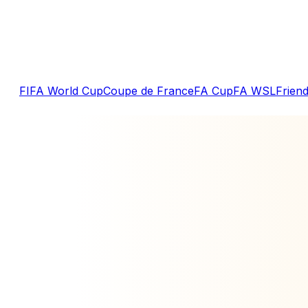
FIFA World Cup
Coupe de France
FA Cup
FA WSL
Friend