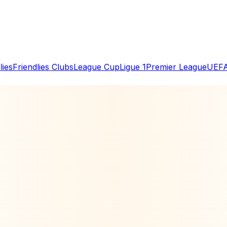
lies
Friendlies Clubs
League Cup
Ligue 1
Premier League
UEFA