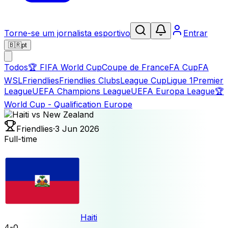
Torne-se um jornalista esportivo
Entrar
🇧🇷
pt
Todos
🏆
FIFA World Cup
Coupe de France
FA Cup
FA
WSL
Friendlies
Friendlies Clubs
League Cup
Ligue 1
Premier
League
UEFA Champions League
UEFA Europa League
🏆
World Cup - Qualification Europe
Friendlies
·
3 Jun 2026
Full-time
Haiti
4
-
0