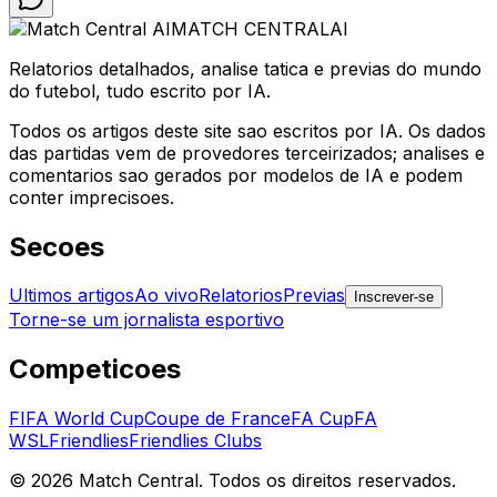
MATCH CENTRAL
AI
Relatorios detalhados, analise tatica e previas do mundo
do futebol, tudo escrito por IA.
Todos os artigos deste site sao escritos por IA. Os dados
das partidas vem de provedores terceirizados; analises e
comentarios sao gerados por modelos de IA e podem
conter imprecisoes.
Secoes
Ultimos artigos
Ao vivo
Relatorios
Previas
Inscrever-se
Torne-se um jornalista esportivo
Competicoes
FIFA World Cup
Coupe de France
FA Cup
FA
WSL
Friendlies
Friendlies Clubs
©
2026
Match Central.
Todos os direitos reservados.