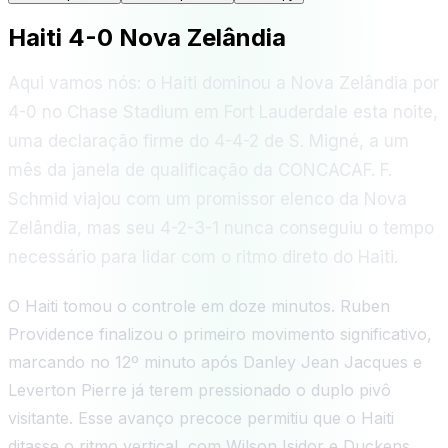
Haiti 4-0 Nova Zelândia
Aqui vamos nós: o Haiti dominou a Nova Zelândia por
4-0 no Chase Stadium em Fort Lauderdale esta noite,
uma declaração firme do 4-4-2 de S. Migné, a um
mês da janela de qualificação da CONCACAF. F.
Schmid viajou com um promissor elenco da Nova
Zelândia, mas seu 4-2-3-1 nunca conseguiu o tempo
necessário para lidar com o ritmo direto do Haiti.
O Haiti tomou o controle em doze minutos. Ruben
Providence finalizou o primeiro movimento significativo,
marcando no 12º minuto após Danley Jean Jacques e
Leverton Pierre já terem pressionado o duplo pivô
visitante. Esse avanço precoce permitiu que o Haiti
ditasse o ritmo vertical, com Wilson Isidor e Duckens