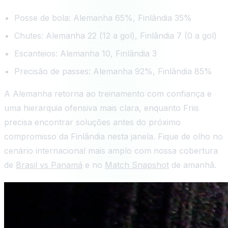
Posse de bola: Alemanha 65%, Finlândia 35%
Chutes: Alemanha 22 (12 a gol), Finlândia 7 (0 a gol)
Escanteios: Alemanha 10, Finlândia 3
Precisão de passes: Alemanha 92%, Finlândia 85%
A Alemanha retorna ao treinamento com confiança e
uma hierarquia ofensiva mais clara, enquanto Friis
precisa encontrar soluções antes do próximo
compromisso da Finlândia nesta janela. Fique de olho no
cenário internacional mais amplo com nossa cobertura
de
Brasil vs Panamá
e no
Match Snapshot
de amanhã.