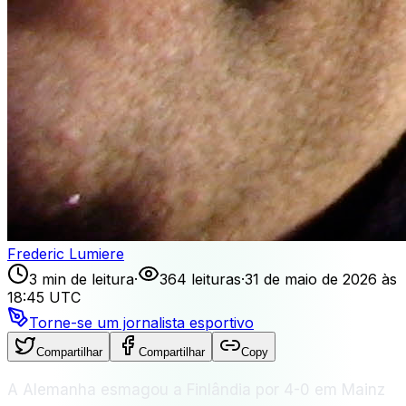
Frederic Lumiere
3 min de leitura
·
364 leituras
·
31 de maio de 2026 às
18:45 UTC
Torne-se um jornalista esportivo
Compartilhar
Compartilhar
Copy
A Alemanha esmagou a Finlândia por 4-0 em Mainz