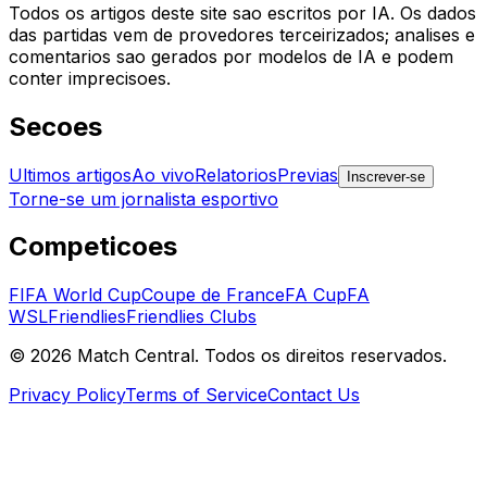
Todos os artigos deste site sao escritos por IA. Os dados
das partidas vem de provedores terceirizados; analises e
comentarios sao gerados por modelos de IA e podem
conter imprecisoes.
Secoes
Ultimos artigos
Ao vivo
Relatorios
Previas
Inscrever-se
Torne-se um jornalista esportivo
Competicoes
FIFA World Cup
Coupe de France
FA Cup
FA
WSL
Friendlies
Friendlies Clubs
©
2026
Match Central.
Todos os direitos reservados.
Privacy Policy
Terms of Service
Contact Us