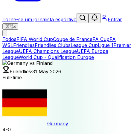
Torne-se um jornalista esportivo
Entrar
🇧🇷
pt
Todos
FIFA World Cup
Coupe de France
FA Cup
FA
WSL
Friendlies
Friendlies Clubs
League Cup
Ligue 1
Premier
League
UEFA Champions League
UEFA Europa
League
World Cup - Qualification Europe
Friendlies
·
31 May 2026
Full-time
Germany
4
-
0