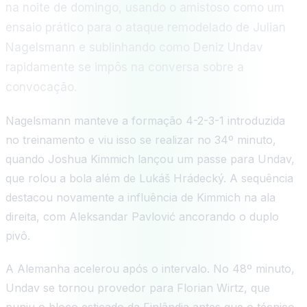
na noite de domingo, usando o amistoso como um
ensaio prático para o ataque remodelado de Julian
Nagelsmann e sublinhando como Deniz Undav
rapidamente se impôs na conversa sobre a
convocação.
Nagelsmann manteve a formação 4-2-3-1 introduzida
no treinamento e viu isso se realizar no 34º minuto,
quando Joshua Kimmich lançou um passe para Undav,
que rolou a bola além de Lukáš Hrádecký. A sequência
destacou novamente a influência de Kimmich na ala
direita, com Aleksandar Pavlović ancorando o duplo
pivô.
A Alemanha acelerou após o intervalo. No 48º minuto,
Undav se tornou provedor para Florian Wirtz, que
puniu o bloco esticado da Finlândia antes que o técnico