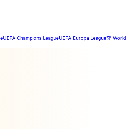
ue
UEFA Champions League
UEFA Europa League
🏆
World