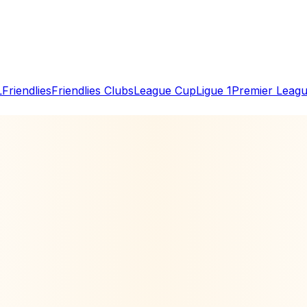
L
Friendlies
Friendlies Clubs
League Cup
Ligue 1
Premier Leag