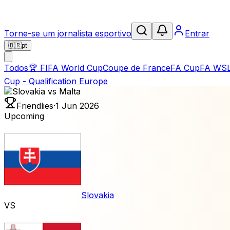
Torne-se um jornalista esportivo
Entrar
🇧🇷
pt
Todos
🏆
FIFA World Cup
Coupe de France
FA Cup
FA WS
Cup - Qualification Europe
Friendlies
·
1 Jun 2026
Upcoming
Slovakia
VS