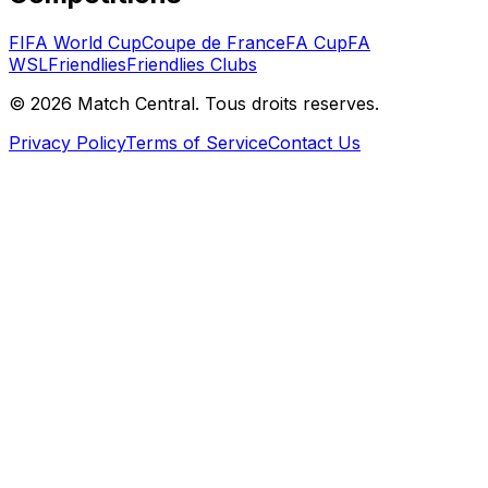
FIFA World Cup
Coupe de France
FA Cup
FA
WSL
Friendlies
Friendlies Clubs
©
2026
Match Central.
Tous droits reserves.
Privacy Policy
Terms of Service
Contact Us