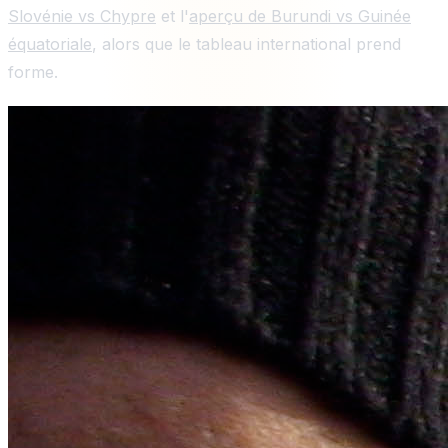
Slovénie vs Chypre
et l'
aperçu de Burundi vs Guinée
équatoriale
, alors que le tableau international prend
forme.