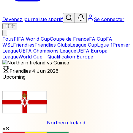
Devenez journaliste sportif
Se connecter
🇫🇷
fr
Tous
FIFA World Cup
Coupe de France
FA Cup
FA
WSL
Friendlies
Friendlies Clubs
League Cup
Ligue 1
Premier
League
UEFA Champions League
UEFA Europa
League
World Cup - Qualification Europe
Friendlies
·
4 Jun 2026
Upcoming
Northern Ireland
VS